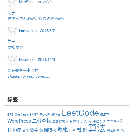
NeoShell -
2015/7/7
关于
已添加贵站链接。以后多多交流~
iamvanish -
2015/6/7
关于
交换友链。
NeoShell -
2014/14/9
网站搬家基本流程
Thanks for your comment
标签
LeetCode
BFS
Configure SMTP
Floyd判圈算法
SMTP
WordPress
二分查找
指
二叉搜索树
位运算
分治
图
多级分类
字符串
算法
数组
栈
针
排序
数学
数据结构
树
插件
日常
网站搬家
网