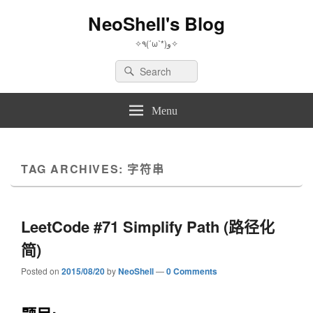
NeoShell's Blog
✧٩(ˊωˋ*)و✧
Search
Search
for:
Menu
TAG ARCHIVES:
字符串
LeetCode #71 Simplify Path (路径化
简)
Posted on
2015/08/20
by
NeoShell
—
0 Comments