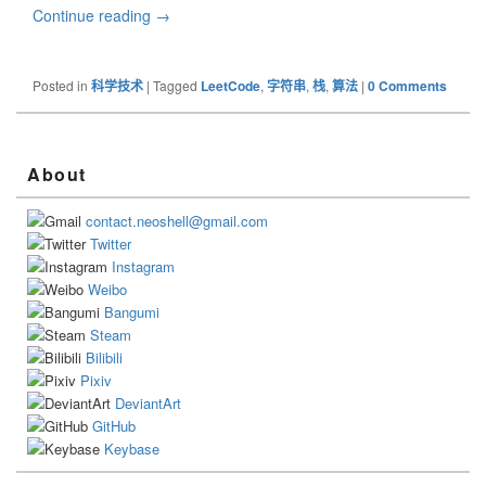
Continue reading
LeetCode #71 Simplify Path (路径化简)
→
Posted in
科学技术
|
Tagged
LeetCode
,
字符串
,
栈
,
算法
|
0 Comments
Primary
About
Sidebar
Widget
contact.neoshell@gmail.com
Area
Twitter
Instagram
Weibo
Bangumi
Steam
Bilibili
Pixiv
DeviantArt
GitHub
Keybase