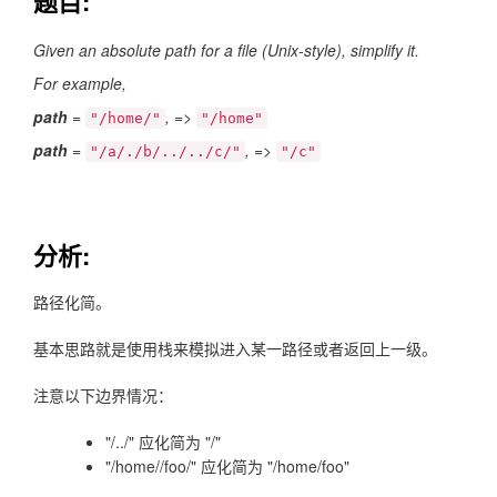
题目:
Given an absolute path for a file (Unix-style), simplify it.
For example,
path
=
, =>
"/home/"
"/home"
path
=
, =>
"/a/./b/../../c/"
"/c"
分析:
路径化简。
基本思路就是使用栈来模拟进入某一路径或者返回上一级。
注意以下边界情况：
"/../" 应化简为 "/"
"/home//foo/" 应化简为 "/home/foo"