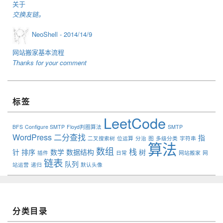
关于
交换友链。
NeoShell -
2014/14/9
网站搬家基本流程
Thanks for your comment
标签
LeetCode
BFS
Configure SMTP
Floyd判圈算法
SMTP
WordPress
二分查找
指
二叉搜索树
位运算
分治
图
多级分类
字符串
算法
数组
栈
针
排序
数学
数据结构
树
插件
日常
网站搬家
网
链表
队列
站运营
递归
默认头像
分类目录