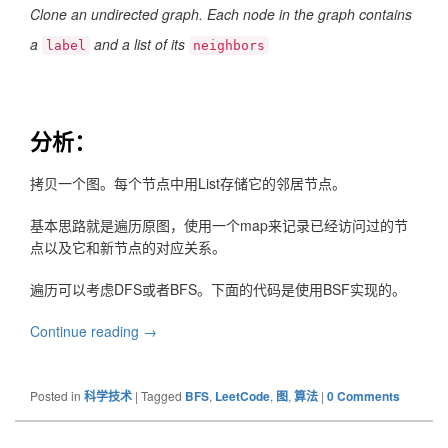
Clone an undirected graph. Each node in the graph contains
a
and a list of its
label
neighbors
分析：
拷贝一个图。每个节点中用List存储它的邻居节点。
基本思路就是遍历原图，使用一个map来记录已经访问过的节
点以及它和新节点的对应关系。
遍历可以考虑DFS或者BFS。下面的代码是使用BSF实现的。
Continue reading
LeetCode #133 Clone Graph (拷贝图)
→
Posted in
科学技术
|
Tagged
BFS
,
LeetCode
,
图
,
算法
|
0 Comments