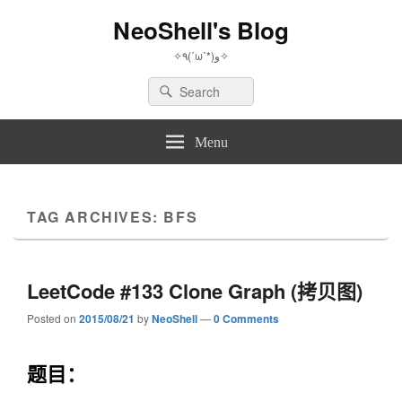
NeoShell's Blog
✧٩(ˊωˋ*)و✧
Search
Search
for:
Menu
TAG ARCHIVES:
BFS
LeetCode #133 Clone Graph (拷贝图)
Posted on
2015/08/21
by
NeoShell
—
0 Comments
题目：