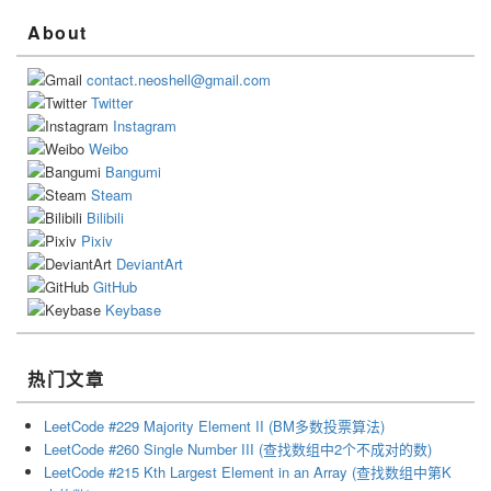
Primary
About
Sidebar
Widget
contact.neoshell@gmail.com
Area
Twitter
Instagram
Weibo
Bangumi
Steam
Bilibili
Pixiv
DeviantArt
GitHub
Keybase
热门文章
LeetCode #229 Majority Element II (BM多数投票算法)
LeetCode #260 Single Number III (查找数组中2个不成对的数)
LeetCode #215 Kth Largest Element in an Array (查找数组中第K